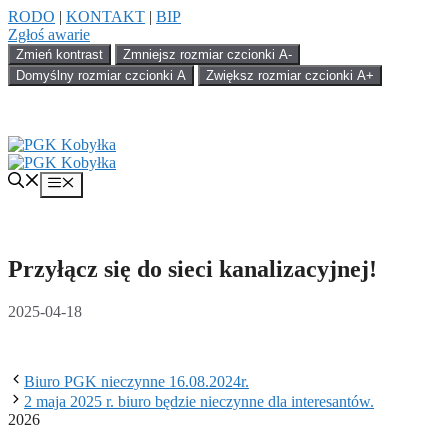
Przejdź
RODO
|
KONTAKT
|
BIP
do
Zgłoś awarie
treści
Zmień kontrast
Zmniejsz rozmiar czcionki
A-
Domyślny rozmiar czcionki
A
Zwiększ rozmiar czcionki
A+
Menu
Przyłącz się do sieci kanalizacyjnej!
2025-04-18
Biuro PGK nieczynne 16.08.2024r.
2 maja 2025 r. biuro będzie nieczynne dla interesantów.
2026