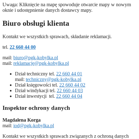
Uwaga: Kliknięcie na mapę spowoduje otwarcie mapy w nowym
oknie i udostępnienie danych dostawcy mapy.
Biuro obsługi klienta
Kontakt we wszystkich sprawach, składanie reklamacji.
tel.
22 660 44 00
mail:
biuro@pgk-kobylka.pl
mail:
reklamacje@pgk-kobylka.pl
Dział techniczny tel.
22 660 44 01
mail:
techniczny@pgk-kobylka.pl
Dział księgowości tel.
22 660 44 02
Dział windykacji tel.
22 660 44 03
Dział inwestycji tel.
22 660 44 04
Inspektor ochrony danych
Magdalena Korga
mail:
iod@pgk-kobylka.pl
Kontakt we wszystkich sprawach związanych z ochroną danych