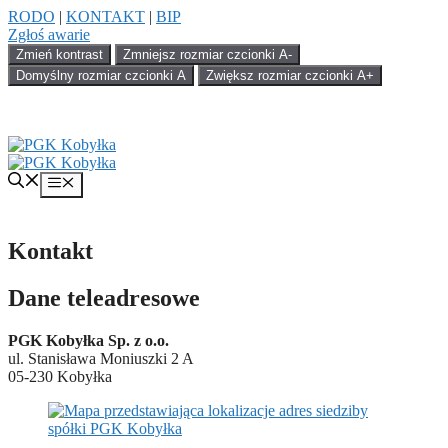
Przejdź
RODO
|
KONTAKT
|
BIP
do
Zgłoś awarie
treści
Zmień kontrast
Zmniejsz rozmiar czcionki
A-
Domyślny rozmiar czcionki
A
Zwiększ rozmiar czcionki
A+
Menu
Kontakt
Dane teleadresowe
PGK Kobyłka Sp. z o.o.
ul. Stanisława Moniuszki 2 A
05-230 Kobyłka